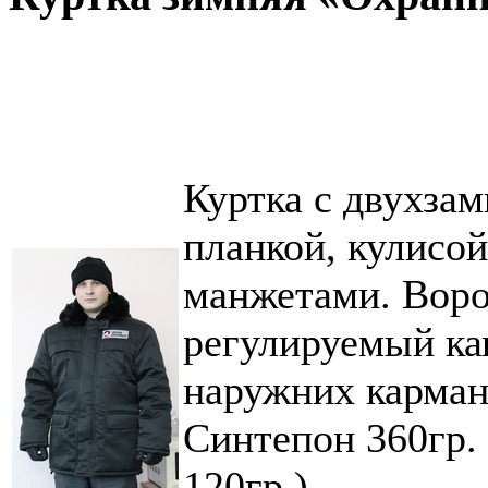
Куртка с двухза
планкой, кулисо
манжетами. Воро
регулируемый ка
наружних карман
Синтепон 360гр. 
12